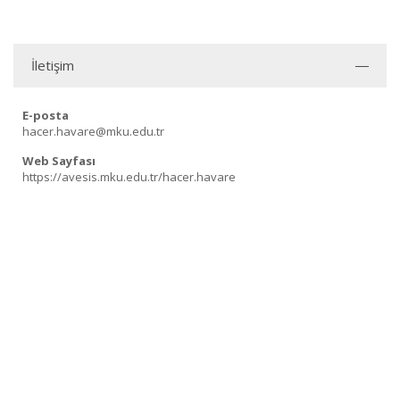
İletişim
E-posta
hacer.havare@mku.edu.tr
Web Sayfası
https://avesis.mku.edu.tr/hacer.havare