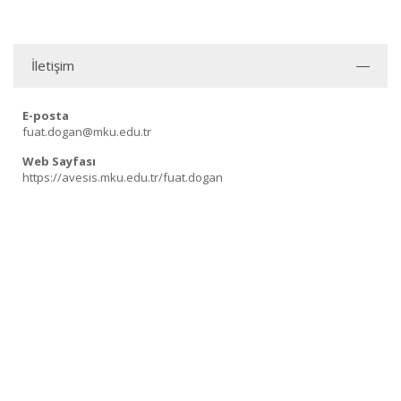
İletişim
E-posta
fuat.dogan@mku.edu.tr
Web Sayfası
https://avesis.mku.edu.tr/fuat.dogan