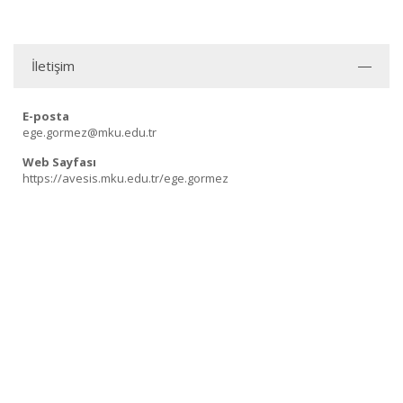
İletişim
E-posta
ege.gormez@mku.edu.tr
Web Sayfası
https://avesis.mku.edu.tr/ege.gormez