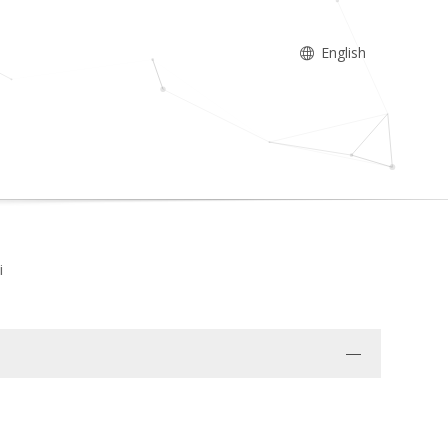
English
i