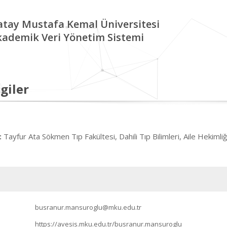
tay Mustafa Kemal Üniversitesi
kademik Veri Yönetim Sistemi
giler
Tayfur Ata Sökmen Tıp Fakültesi, Dahili Tıp Bilimleri, Aile Hekimliğ
:
busranur.mansuroglu@mku.edu.tr
https://avesis.mku.edu.tr/busranur.mansuroglu