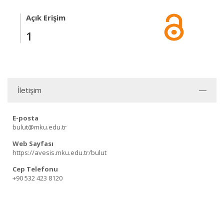
Açık Erişim
1
İletişim
E-posta
bulut@mku.edu.tr
Web Sayfası
https://avesis.mku.edu.tr/bulut
Cep Telefonu
+90 532 423 8120