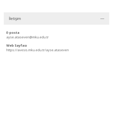
İletişim
E-posta
ayse.ataseven@mku.edu.tr
Web Sayfası
https://avesis.mku.edu.tr/ayse.ataseven