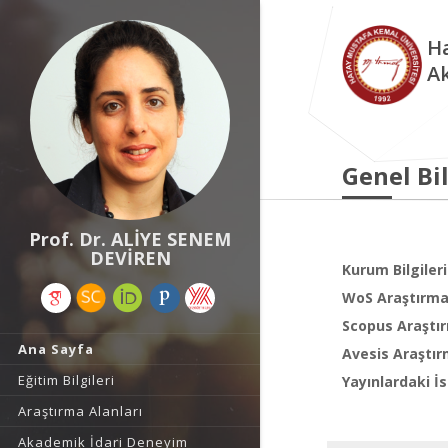
Ha
A
Genel Bil
Prof. Dr. ALİYE SENEM
DEVİREN
Kurum Bilgileri
WoS Araştırma 
Scopus Araştır
Ana Sayfa
Avesis Araştır
Eğitim Bilgileri
Yayınlardaki İs
Araştırma Alanları
Akademik İdari Deneyim