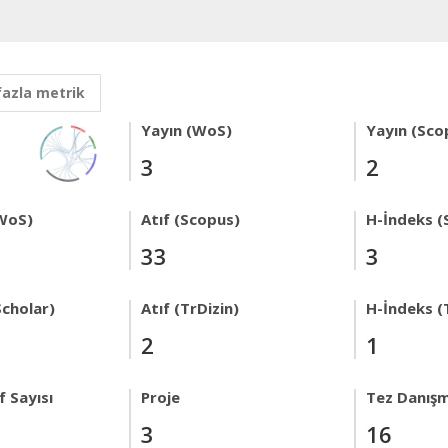
fazla metrik
Yayın (WoS)
Yayın (Sco
3
2
WoS)
Atıf (Scopus)
H-İndeks (
33
3
Scholar)
Atıf (TrDizin)
H-İndeks (
2
1
 Sayısı
Proje
Tez Danışm
3
16