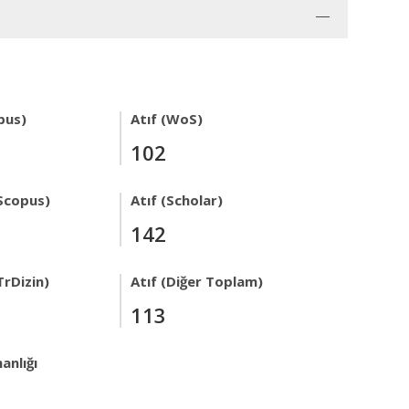
pus)
Atıf (WoS)
102
Scopus)
Atıf (Scholar)
142
TrDizin)
Atıf (Diğer Toplam)
113
anlığı