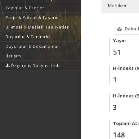
Metrikler
Yayınlar & Eserler
Proje & Patent & Tasarım
Bilimsel & Mesleki Faaliyetler
Daha 
Başarılar & Tanınırlık
Yayın
Duyurular & Dokümanlar
51
İletişim
Özgeçmiş Dosyası İndir
H-İndeks (
1
H-İndeks (
3
Toplam Atıf
148