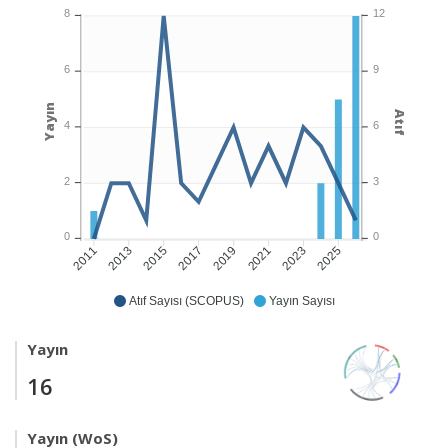
8
12
6
9
Yayın
Atıf
4
6
2
3
0
0
2013
2015
2017
2019
2021
2023
2025
2011
Atıf Sayısı (SCOPUS)
Yayın Sayısı
Yayın
16
Yayın (WoS)