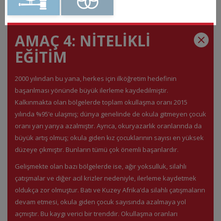
AMAÇ 4: NİTELİKLİ
EĞİTİM
2000 yılından bu yana, herkes için ilköğretim hedefinin
başarılması yönünde büyük ilerleme kaydedilmiştir.
Kalkınmakta olan bölgelerde toplam okullaşma oranı 2015
yılında %95’e ulaşmış; dünya genelinde de okula gitmeyen çocuk
oranı yarı yarıya azalmıştır. Ayrıca, okuryazarlık oranlarında da
büyük artış olmuş; okula giden kız çocuklarının sayısı en yüksek
düzeye çıkmıştır. Bunların tümü çok önemli başarılardır.
Gelişmekte olan bazı bölgelerde ise, ağır yoksulluk, silahlı
çatışmalar ve diğer acil krizler nedeniyle, ilerleme kaydetmek
oldukça zor olmuştur. Batı ve Kuzey Afrika’da silahlı çatışmaların
devam etmesi, okula giden çocuk sayısında azalmaya yol
açmıştır. Bu kaygı verici bir trenddir. Okullaşma oranları