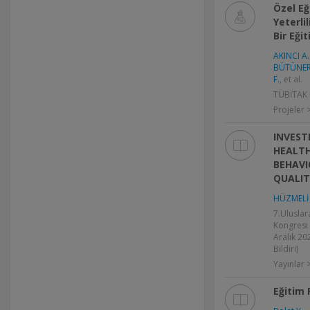
Özel Eğ
Yeterli
Bir Eğit
AKINCI A.
BÜTÜNER
F.
, et al.
TÜBİTAK P
Projeler 
INVEST
HEALTH
BEHAVI
QUALIT
HÜZMELİ 
7.Uluslar
Kongresi 
Aralık 202
Bildiri)
Yayınlar >
Eğitim 