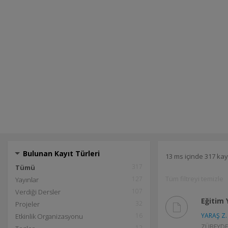
Bulunan Kayıt Türleri
13 ms içinde 317 kay
317
Tümü
Tüm filtreyi temizle
127
Yayınlar
107
Verdiği Dersler
Eğitim 
32
Projeler
16
YARAŞ Z.
Etkinlik Organizasyonu
ZÜBEYDE Y
12