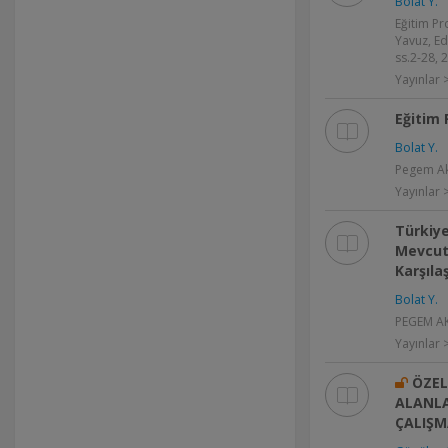
Bolat Y.
Eğitim Pr
Yavuz, E
ss.2-28, 
Yayınlar 
Eğitim 
Bolat Y.
Pegem Ak
Yayınlar 
Türkiye
Mevcut 
Karşıla
Bolat Y.
PEGEM AK
Yayınlar 
ÖZEL
ALANLA
ÇALIŞM