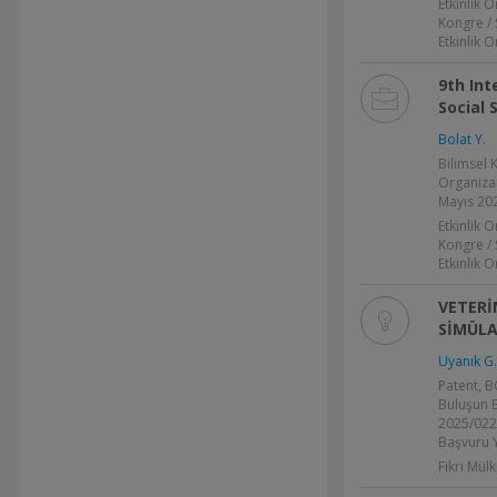
Etkinlik 
Kongre /
Etkinlik 
9th Int
Social 
Bolat Y.
Bilimsel
Organiza
Mayıs 20
Etkinlik 
Kongre /
Etkinlik 
VETERİ
SİMÜL
Uyanık G.
Patent, B
Buluşun 
2025/0221
Başvuru Y
Fikri Mülk