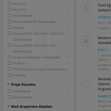
1
WoS AHCI
Özel Eğ
4
WoS ESCI
Gelişti
3
WoS Bildiriler
GÖNÜLAY 
103
WoS Indeksinde Taranmayan
2023 - 2
25
Scopus
Projeler >
3
Scopus (WoS SCIE, AHCI, SSCI, ESCI
Moderni
Taranmayan)
Gündeli
5
Scopus (WoS SCIE, AHCI, SSCI
KURT C.
Taranmayan)
1. Sanat
102
Scopus Indeksinde Taranmayan
Katılımcı,
18
TR Dizin
Kongre v
13
TR Dizin (WoS, Scopus Taranmayan)
Katılımcı
5
PubMed
Mesleki
İzleme 
Proje Durumu
Organi
28
Tamamlandı
Sarıgöz O
4
Devam Ediyor
Bilim / S
Organizas
WoS Araştırma Alanları