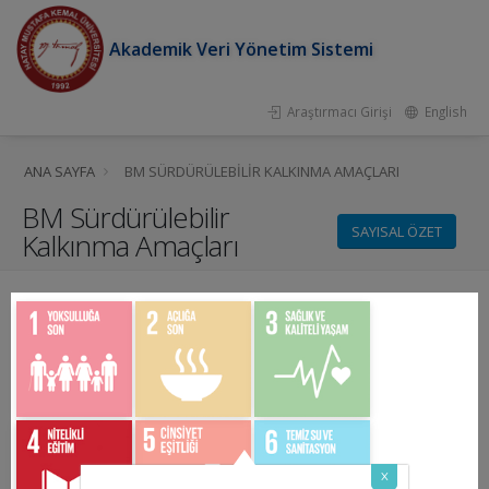
Akademik Veri Yönetim Sistemi
Araştırmacı Girişi
English
ANA SAYFA
BM SÜRDÜRÜLEBILIR KALKINMA AMAÇLARI
BM Sürdürülebilir
SAYISAL ÖZET
Kalkınma Amaçları
x