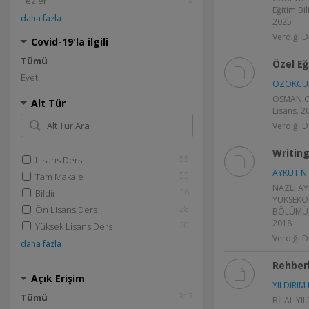
Tezler
Eğitim Bi
daha fazla
2025
Verdiği D
Covid-19'la ilgili
Tümü
Özel Eğ
Evet
ÖZOKCU 
OSMAN Ö
Alt Tür
Lisans, 
Verdiği D
Writing 
55
Lisans Ders
AYKUT N.
55
Tam Makale
NAZLI AY
36
Bildiri
YÜKSEKO
28
Ön Lisans Ders
BÖLÜMÜ, 
2018
20
Yüksek Lisans Ders
Verdiği D
daha fazla
Rehberl
Açık Erişim
YILDIRIM 
317
Tümü
BİLAL YIL