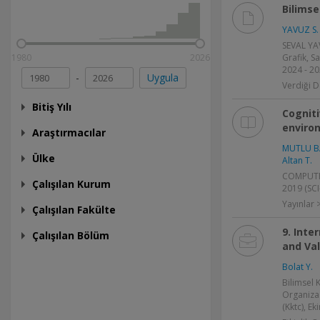
Bilimse
YAVUZ S.
SEVAL YAV
1980
2026
Grafik, S
2024 - 20
-
Uygula
Verdiği D
Bitiş Yılı
Cogniti
enviro
Araştırmacılar
MUTLU B
Ülke
Altan T.
COMPUTER
Çalışılan Kurum
2019 (SCI
Yayınlar
Çalışılan Fakülte
9. Inte
Çalışılan Bölüm
and Val
Bolat Y.
Bilimsel
Organiza
(Kktc), E