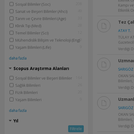
Etkinlik 
208
Sosyal Bilimler (Soc)
Kampı ve
Etkinlik 
49
Sanat ve Beşeri Bilimler (Ahci)
33
Tarım ve Çevre Bilimleri (Age)
Tez Çal
28
Klinik Tıp (Med)
ATAY T.
12
Temel Bilimler (Sci)
TÜLAY ATA
9
Mühendislik Bilişim ve Teknoloji (Eng)
Gazetecil
9
Yaşam Bilimleri (Life)
Verdiği D
daha fazla
Uzmnan
Scopus Araştırma Alanları
SARIGÖZ
OKAN SARI
164
Sosyal Bilimler ve Beşeri Bilimler
Bilimleri
26
Sağlık Bilimleri
Verdiği D
20
Fizik Bilimleri
Uzmanl
9
Yaşam Bilimleri
SARIGÖZ
daha fazla
OKAN SARI
Bilimleri
Yıl
Verdiği D
Filtrele