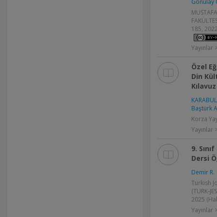
Gönülay Ç
MUSTAFA 
FAKÜLTESİ
185, 2022
Yayınlar
Özel Eğ
Din Kül
Kılavuz
KARABUL
Baştürk A
Korza Yay
Yayınlar 
9. Sını
Dersi Ö
Demir R.
Turkish J
(TURK-JES)
2025 (Ha
Yayınlar