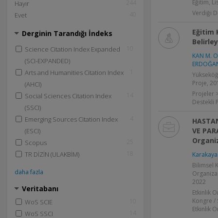
Eğitim, L
244
Hayır
Verdiği D
40
Evet
Eğitim 
Derginin Tarandığı İndeks
Belirle
10
Science Citation Index Expanded
KAN M. O
(SCI-EXPANDED)
ERDOĞAN
1
Arts and Humanities Citation Index
Yükseköğ
Proje, 20
(AHCI)
Projeler 
14
Social Sciences Citation Index
Destekli 
(SSCI)
4
Emerging Sources Citation Index
HASTAN
VE PAR
(ESCI)
Organi
25
Scopus
18
TR DİZİN (ULAKBİM)
Karakaya 
Bilimsel
daha fazla
Organizas
2022
Veritabanı
Etkinlik 
Kongre /
10
WoS SCIE
Etkinlik 
14
WoS SSCI