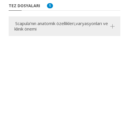
TEZ DOSYALARI
1
Scapula'nın anatomik özellikleri,varyasyonları ve
klinik önemi