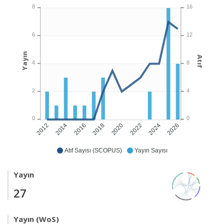
8
16
6
12
Yayın
Atıf
4
8
2
4
0
0
2014
2016
2018
2020
2022
2024
2026
2012
Atıf Sayısı (SCOPUS)
Yayın Sayısı
Yayın
27
Yayın (WoS)