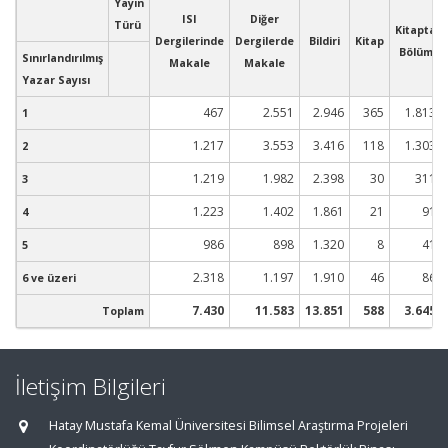
Yayın
ISI
Diğer
Türü
Kitapta
Dergilerinde
Dergilerde
Bildiri
Kitap
Bölüm
Sınırlandırılmış
Makale
Makale
Yazar Sayısı
467
2.551
2.946
365
1.813
1
1.217
3.553
3.416
118
1.303
2
1.219
1.982
2.398
30
311
3
1.223
1.402
1.861
21
91
4
986
898
1.320
8
41
5
2.318
1.197
1.910
46
86
6 ve üzeri
7.430
11.583
13.851
588
3.645
Toplam
İletişim Bilgileri
Hatay Mustafa Kemal Üniversitesi Bilimsel Araştırma Projeleri