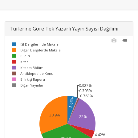
Türlerine Göre Tek Yazarlı Yayın Sayısı Dağılımı
ISI Dergilerinde Makale
Diğer Dergilerde Makale
Bildiri
Kitap
Kitapta Bölüm
Ansiklopedide Konu
Bilirkişi Raporu
Diğer Yayınlar
0.327%
0.303%
0.763%
5.66%
30.9%
22%
4.42%