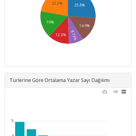
22.2%
25.8%
16%
14.9%
8.73%
12.3%
Türlerine Göre Ortalama Yazar Sayı Dağılımı
5
4