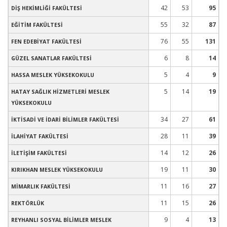
42
53
95
DİŞ HEKİMLİĞİ FAKÜLTESİ
55
32
87
EĞİTİM FAKÜLTESİ
76
55
131
FEN EDEBİYAT FAKÜLTESİ
6
8
14
GÜZEL SANATLAR FAKÜLTESİ
5
4
9
HASSA MESLEK YÜKSEKOKULU
5
14
19
HATAY SAĞLIK HİZMETLERİ MESLEK
YÜKSEKOKULU
34
27
61
İKTİSADİ VE İDARİ BİLİMLER FAKÜLTESİ
28
11
39
İLAHİYAT FAKÜLTESİ
14
12
26
İLETİŞİM FAKÜLTESİ
19
11
30
KIRIKHAN MESLEK YÜKSEKOKULU
11
16
27
MİMARLIK FAKÜLTESİ
11
15
26
REKTÖRLÜK
9
4
13
REYHANLI SOSYAL BİLİMLER MESLEK