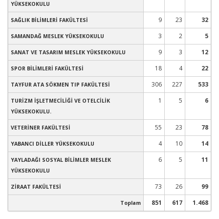
YÜKSEKOKULU
9
23
32
SAĞLIK BİLİMLERİ FAKÜLTESİ
3
2
5
SAMANDAĞ MESLEK YÜKSEKOKULU
9
3
12
SANAT VE TASARIM MESLEK YÜKSEKOKULU
18
4
22
SPOR BİLİMLERİ FAKÜLTESİ
306
227
533
TAYFUR ATA SÖKMEN TIP FAKÜLTESİ
1
5
6
TURİZM İŞLETMECİLİĞİ VE OTELCİLİK
YÜKSEKOKULU.
55
23
78
VETERİNER FAKÜLTESİ
4
10
14
YABANCI DİLLER YÜKSEKOKULU
6
5
11
YAYLADAĞI SOSYAL BİLİMLER MESLEK
YÜKSEKOKULU
73
26
99
ZİRAAT FAKÜLTESİ
851
617
1.468
Toplam