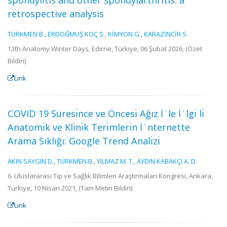
spondylitis and other spondylarthritis: a
retrospective analysis
TÜRKMEN B.
,
ERDOĞMUŞ KOÇ S.
,
KİMYON G.
,
KARAZİNCİR S.
13th Anatomy Winter Days, Edirne, Türkiye, 06 Şubat 2026, (Özet
Bildiri)
Link
COVID 19 Süresı̇nce ve Öncesı̇ Ağız İ ̇ le İ ̇ lgı̇ lı̇
Anatomı̇k ve Klı̇nı̇k Terı̇mlerı̇n İ ̇ nternette
Arama Sıklığı: Google Trend Analı̇zı̇
AKIN SAYGIN D.
,
TÜRKMEN B.
,
YILMAZ M. T.
,
AYDIN KABAKÇI A. D.
6. Uluslararası Tıp ve Sağlık Bilimleri Araştırmaları Kongresi, Ankara,
Türkiye, 10 Nisan 2021, (Tam Metin Bildiri)
Link