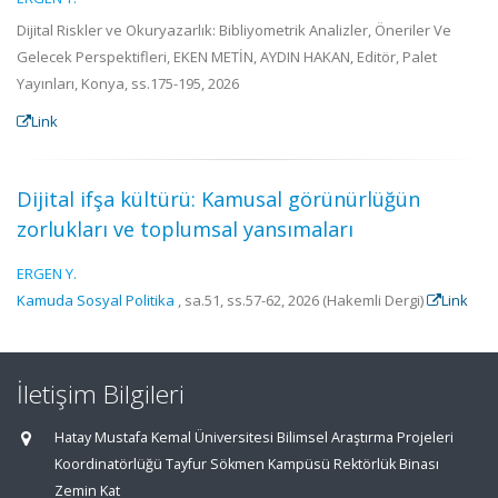
Dijital Riskler ve Okuryazarlık: Bibliyometrik Analizler, Öneriler Ve
Gelecek Perspektifleri, EKEN METİN, AYDIN HAKAN, Editör, Palet
Yayınları, Konya, ss.175-195, 2026
Link
Dijital ifşa kültürü: Kamusal görünürlüğün
zorlukları ve toplumsal yansımaları
ERGEN Y.
Kamuda Sosyal Politika
, sa.51, ss.57-62, 2026 (Hakemli Dergi)
Link
İletişim Bilgileri
Hatay Mustafa Kemal Üniversitesi Bilimsel Araştırma Projeleri
Koordinatörlüğü Tayfur Sökmen Kampüsü Rektörlük Binası
Zemin Kat