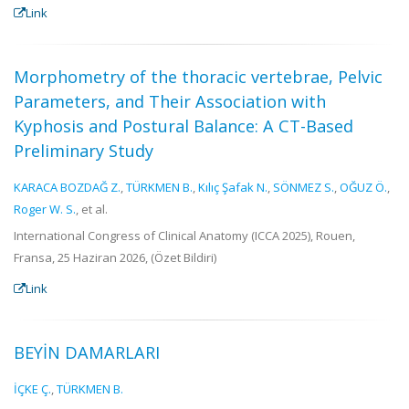
Link
Morphometry of the thoracic vertebrae, Pelvic
Parameters, and Their Association with
Kyphosis and Postural Balance: A CT-Based
Preliminary Study
KARACA BOZDAĞ Z.
,
TÜRKMEN B.
,
Kılıç Şafak N.
,
SÖNMEZ S.
,
OĞUZ Ö.
,
Roger W. S.
, et al.
International Congress of Clinical Anatomy (ICCA 2025), Rouen,
Fransa, 25 Haziran 2026, (Özet Bildiri)
Link
BEYİN DAMARLARI
İÇKE Ç.
,
TÜRKMEN B.