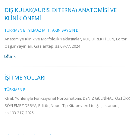
DIŞ KULAK(AURIS EXTERNA) ANATOMİSİ VE
KLİNİK ÖNEMİ
TÜRKMEN B.
,
YILMAZ M. T.
,
AKIN SAYGIN D.
Anatomiye Klinik ve Morfolojik Yaklaşımlar, KOÇ DİREK FİGEN, Editör,
Özgür Yayınları, Gaziantep, ss.67-77, 2024
Link
İŞİTME YOLLARI
TÜRKMEN B.
Klinik Yönleriyle Fonksiyonel Nöroanatomi, DENİZ GÜLNİHAL, ÖZTÜRK
SÖYLEMEZ DERYA, Editör, Nobel Tıp Kitabevleri Ltd. Şti., İstanbul,
ss.193-217, 2025