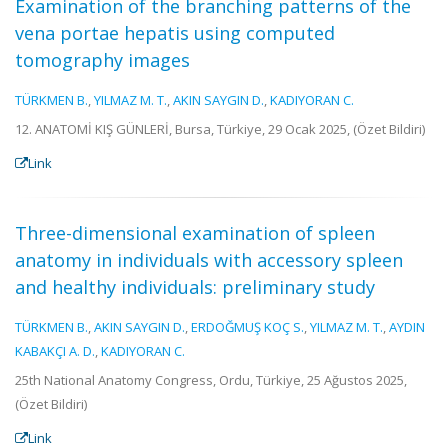
Examination of the branching patterns of the
vena portae hepatis using computed
tomography images
TÜRKMEN B.
,
YILMAZ M. T.
,
AKIN SAYGIN D.
,
KADIYORAN C.
12. ANATOMİ KIŞ GÜNLERİ, Bursa, Türkiye, 29 Ocak 2025, (Özet Bildiri)
Link
Three-dimensional examination of spleen
anatomy in individuals with accessory spleen
and healthy individuals: preliminary study
TÜRKMEN B.
,
AKIN SAYGIN D.
,
ERDOĞMUŞ KOÇ S.
,
YILMAZ M. T.
,
AYDIN
KABAKÇI A. D.
,
KADIYORAN C.
25th National Anatomy Congress, Ordu, Türkiye, 25 Ağustos 2025,
(Özet Bildiri)
Link