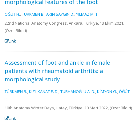
morphological features of the foot
ÖĞÜT H.
,
TÜRKMEN B.
,
AKIN SAYGIN D.
,
YILMAZ M. T.
22nd National Anatomy Congress, Ankara, Türkiye, 13 Ekim 2021,
(Özet Bildiri)
Link
Assessment of foot and ankle in female
patients with rheumatoid arthritis: a
morphological study
TÜRKMEN B.
,
KIZILKANAT E. D.
,
TURHANOĞLU A. D.
,
KİMYON G.
,
ÖĞÜT
H.
10th Anatomy Winter Days, Hatay, Türkiye, 10 Mart 2022, (Özet Bildiri)
Link