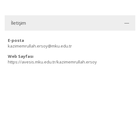
İletişim
E-posta
kazimemrullah.ersoy@mku.edu.tr
Web Sayfası
https://avesis.mku.edu.tr/kazimemrullah.ersoy