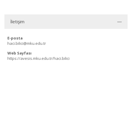
İletişim
E-posta
haci.bilici@mku.edu.tr
Web Sayfası
https://avesis.mku.edu.tr/haci.bilici