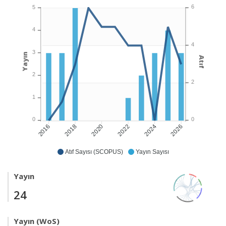
6
5
4
4
3
Yayın
Atıf
2
2
1
0
0
2018
2020
2022
2024
2026
2016
Atıf Sayısı (SCOPUS)
Yayın Sayısı
Yayın
24
Yayın (WoS)