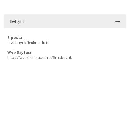
İletişim
E-posta
firat.buyuk@mku.edu.tr
Web Sayfası
https://avesis.mku.edu.tr/firat.buyuk