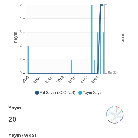
1
5
4
3
Yayın
Atıf
2
1
5e-324
0
2004
2008
2012
2016
2020
2024
2000
Atıf Sayısı (SCOPUS)
Yayın Sayısı
Yayın
20
Yayın (WoS)